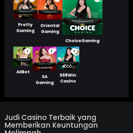
Pretty
Oriental
Gaming
Gaming
ChoiceGaming
i
i
i
AllBet
568Win
SA
Casino
Gaming
Judi Casino Terbaik yang
Memberikan Keuntungan
Melimpah