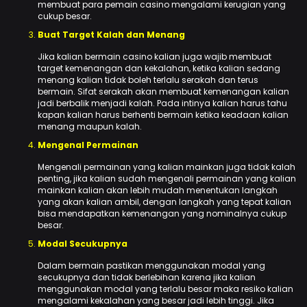
membuat para pemain casino mengalami kerugian yang
cukup besar.
Buat Target Kalah dan Menang
Jika kalian bermain casino kalian juga wajib membuat
target kemenangan dan kekalahan, ketika kalian sedang
menang kalian tidak boleh terlalu serakah dan terus
bermain. Sifat serakah akan membuat kemenangan kalian
jadi berbalik menjadi kalah. Pada intinya kalian harus tahu
kapan kalian harus berhenti bermain ketika keadaan kalian
menang maupun kalah.
Mengenal Permainan
Mengenali permainan yang kalian mainkan juga tidak kalah
penting, jika kalian sudah mengenali permainan yang kalian
mainkan kalian akan lebih mudah menentukan langkah
yang akan kalian ambil, dengan langkah yang tepat kalian
bisa mendapatkan kemenangan yang nominalnya cukup
besar.
Modal Secukupnya
Dalam bermain pastikan menggunakan modal yang
secukupnya dan tidak berlebihan karena jika kalian
menggunakan modal yang terlalu besar maka resiko kalian
mengalami kekalahan yang besar jadi lebih tinggi. Jika