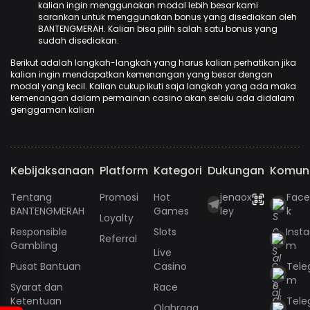
kalian ingin menggunakan modal lebih besar kami
sarankan untuk menggunakan bonus yang disediakan oleh
BANTENGMERAH. Kalian bisa pilih salah satu bonus yang
sudah disediakan.
Berikut adalah langkah-langkah yang harus kalian perhatikan jika
kalian ingin mendapatkan kemenangan yang besar dengan
modal yang kecil. Kalian cukup ikuti saja langkah yang ada maka
kemenangan dalam permainan casino akan selalu ada didalam
genggaman kalian
Kebijaksanaan
Platform
Kategori
Dukungan
Komun
Tentang
Promosi
Hot
jenaox
Fac
BANTENGMERAH
Games
ley
k
Loyalty
Responsible
Slots
Inst
Referral
Gambling
m
Live
Pusat Bantuan
Casino
Tele
m
Syarat dan
Race
Ketentuan
Tele
Olahraga