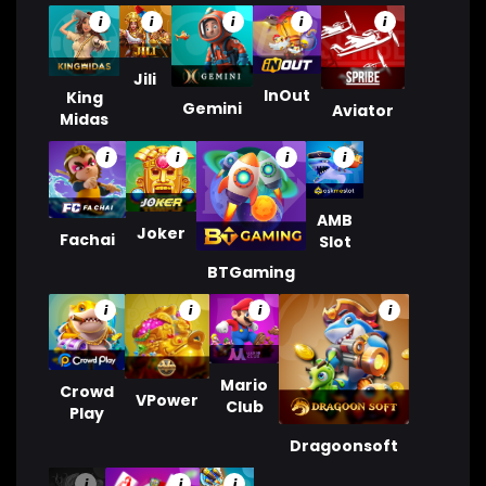
i
i
i
i
i
Jili
InOut
King
Gemini
Aviator
Midas
i
i
i
i
AMB
Joker
Fachai
Slot
BTGaming
i
i
i
i
Mario
Crowd
VPower
Club
Play
Dragoonsoft
i
i
i