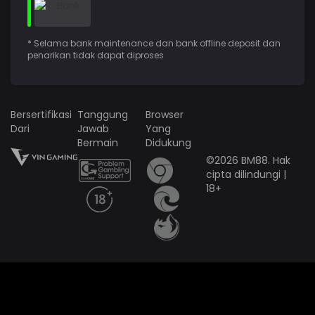
* Selama bank maintenance dan bank offline deposit dan
penarikan tidak dapat diproses
Bersertifikasi
Tanggung
Browser
Dari
Jawab
Yang
Bermain
Didukung
©2026 BM88. Hak
cipta dilindungi |
18+