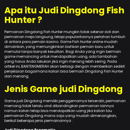
Apa itu Judi Dingdong Fish
Hunter ?
Permainan Dingdong Fish Hunter mungkin tidak setenar slot dan
permainan meja langsung, tetapi popularitasnya perlahan tumbuh
di antara para pemain kasino. Game Fish Hunter online mudah
dimainkan, yang memungkinkan bahkan pemain baru untuk
memulai tanpa banyak kesulitan. Bagi Anda yang ingin bermain
game memancing untuk mendapatkan uang, ada tambahan
yang harus Anda lakukan jika ingin menang lebih sering. Pada
artikel ini, BANTENGMERAH akan berbagi dengan memberikan sedikit
penjelasan bagaimana kalian bisa bermain Dingdong Fish Hunter
dan menang.
Jenis Game judi Dingdong
Game judi Dingdong memiliki penggemarnya tersendiri, permainan
memang tidak terlalu viral dibandingkan permainan lainnya
namun kalian tetap bisa mendapatkan uang jika kalian tau
permainan Dingdong mana saja yang mudah dimenangkan,
berikut beberapa jenis permainannya :
Judi Dingdong Pragmatic