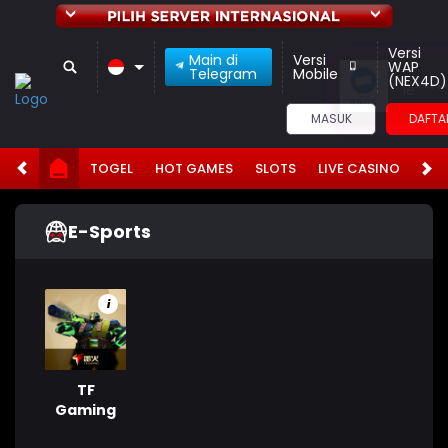
Versi
Main di
Versi
WAP
Telegram
Mobile
(NEX4D)
MASUK
DAFTA
TOGEL
HOT GAMES
SLOTS
LIVE CASINO
RA
E-Sports
i
TF
Gaming