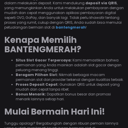
dalam melakukan deposit. Kami mendukung
deposit via QRIS
,
yang memungkinkan Anda untuk melakukan pembayaran dengan
mudah dan cepat menggunakan aplikasi pembayaran digital
seperti OVO, GoPay, dan banyak lagi. Tidak perlu khawatir tentang
proses yang rumit, cukup dengan QRIS, Anda sudah bisa memulai
petualangan bermain slot di
bantengmerah
!
Kenapa Memilih
BANTENGMERAH?
Situs Slot Gacor Terpercaya:
Kami memastikan bahwa
permainan yang Anda mainkan adalah slot gacor dengan
peluang menang tinggi.
Beragam Pilihan Slot:
Nikmati berbagai macam
permainan slot dari provider terkenal dengan kualitas terbaik.
Proses Deposit Cepat:
Gunakan QRIS untuk deposit yang
mudah dan cepat tanpa ribet.
Bonus Menarik:
Dapatkan bonus besar dan promosi
menarik lainnya setiap hari.
Mulai Bermain Hari Ini!
Tunggu apalagi? Bergabunglah dengan ribuan pemain lainnya