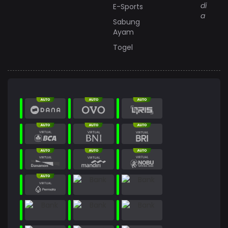
E-Sports
Sabung
Ayam
Togel