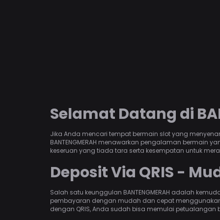
Selamat Datang di BA
Jika Anda mencari tempat bermain slot yang menye
BANTENGMERAH menawarkan pengalaman bermain yang ti
keseruan yang tiada tara serta kesempatan untuk mer
Deposit Via QRIS - M
Salah satu keunggulan BANTENGMERAH adalah kemud
pembayaran dengan mudah dan cepat menggunakan aplik
dengan QRIS, Anda sudah bisa memulai petualangan b