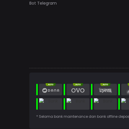
Bot Telegram
* Selama bank maintenance dan bank offline deposi