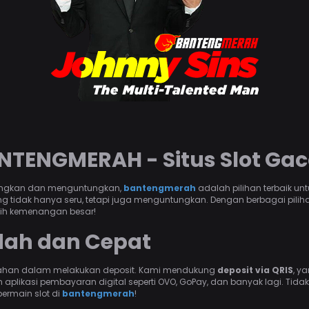
NTENGMERAH - Situs Slot Gac
nangkan dan menguntungkan,
bantengmerah
adalah pilihan terbaik unt
dak hanya seru, tetapi juga menguntungkan. Dengan berbagai pilihan
aih kemenangan besar!
udah dan Cepat
ahan dalam melakukan deposit. Kami mendukung
deposit via QRIS
, y
asi pembayaran digital seperti OVO, GoPay, dan banyak lagi. Tidak pe
ermain slot di
bantengmerah
!