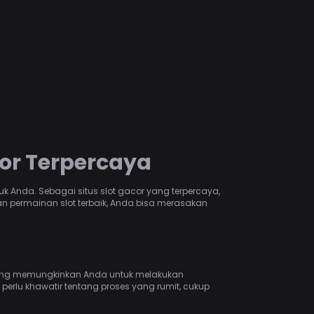
or Terpercaya
uk Anda. Sebagai situs slot gacor yang terpercaya,
 permainan slot terbaik, Anda bisa merasakan
ang memungkinkan Anda untuk melakukan
rlu khawatir tentang proses yang rumit, cukup