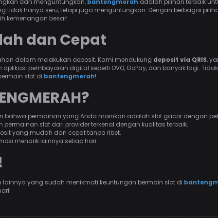
nangkan dan menguntungkan,
bantengmerah
adalah pilihan terbaik unt
dak hanya seru, tetapi juga menguntungkan. Dengan berbagai pilihan
aih kemenangan besar!
udah dan Cepat
ahan dalam melakukan deposit. Kami mendukung
deposit via QRIS
, y
asi pembayaran digital seperti OVO, GoPay, dan banyak lagi. Tidak pe
ermain slot di
bantengmerah
!
TENGMERAH?
 bahwa permainan yang Anda mainkan adalah slot gacor dengan pel
ermainan slot dari provider terkenal dengan kualitas terbaik.
sit yang mudah dan cepat tanpa ribet.
si menarik lainnya setiap hari.
!
lainnya yang sudah menikmati keuntungan bermain slot di
bantengm
ari!