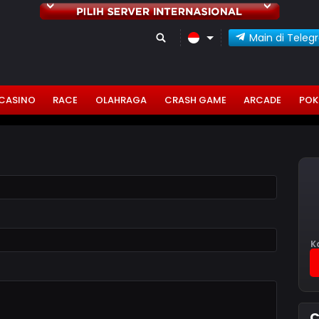
Main di Tele
 CASINO
RACE
OLAHRAGA
CRASH GAME
ARCADE
POK
K
C