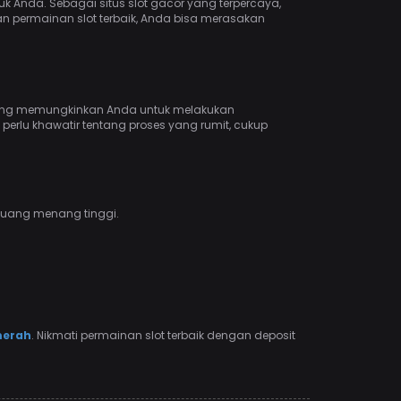
uk Anda. Sebagai situs slot gacor yang terpercaya,
 permainan slot terbaik, Anda bisa merasakan
ang memungkinkan Anda untuk melakukan
rlu khawatir tentang proses yang rumit, cukup
uang menang tinggi.
erah
. Nikmati permainan slot terbaik dengan deposit