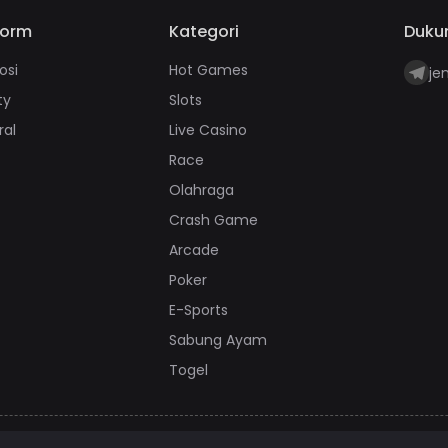
form
Kategori
Duku
osi
Hot Games
je
ty
Slots
ral
Live Casino
Race
Olahraga
Crash Game
Arcade
Poker
E-Sports
Sabung Ayam
Togel