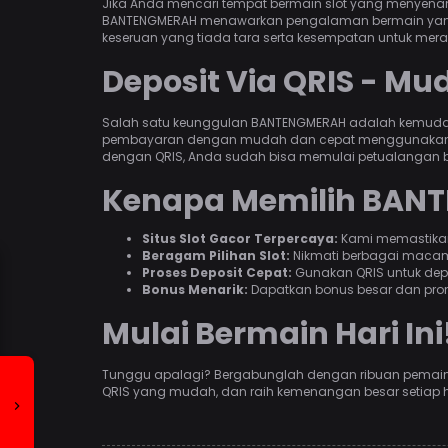
Jika Anda mencari tempat bermain slot yang menye
BANTENGMERAH menawarkan pengalaman bermain yang ti
keseruan yang tiada tara serta kesempatan untuk mer
Deposit Via QRIS - M
Salah satu keunggulan BANTENGMERAH adalah kemud
pembayaran dengan mudah dan cepat menggunakan aplik
dengan QRIS, Anda sudah bisa memulai petualangan b
Kenapa Memilih BAN
Situs Slot Gacor Terpercaya:
Kami memastikan
Beragam Pilihan Slot:
Nikmati berbagai macam p
Proses Deposit Cepat:
Gunakan QRIS untuk depo
Bonus Menarik:
Dapatkan bonus besar dan promo
Mulai Bermain Hari Ini
Tunggu apalagi? Bergabunglah dengan ribuan pemain 
QRIS yang mudah, dan raih kemenangan besar setiap h