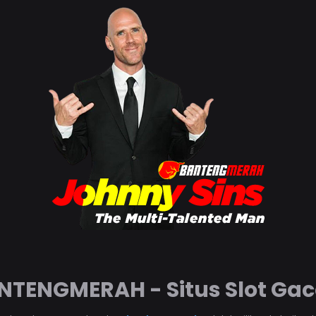
NTENGMERAH - Situs Slot Gac