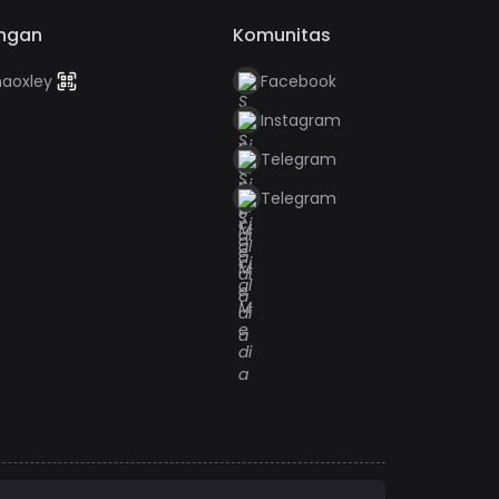
ngan
Komunitas
naoxley
Facebook
Instagram
Telegram
Telegram