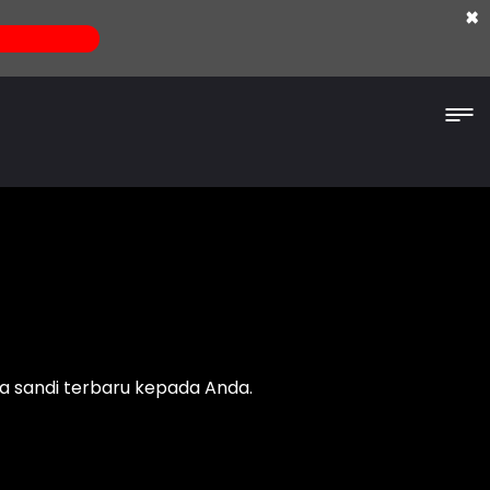
×
 sandi terbaru kepada Anda.