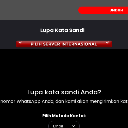
UNDUH
Lupa Kata Sandi
Lupa kata sandi Anda?
 nomor WhatsApp Anda, dan kami akan mengirimkan kata
Pilih Metode Kontak