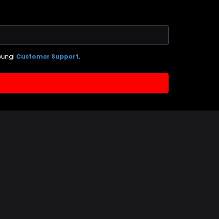
ubungi
Customer Support
.