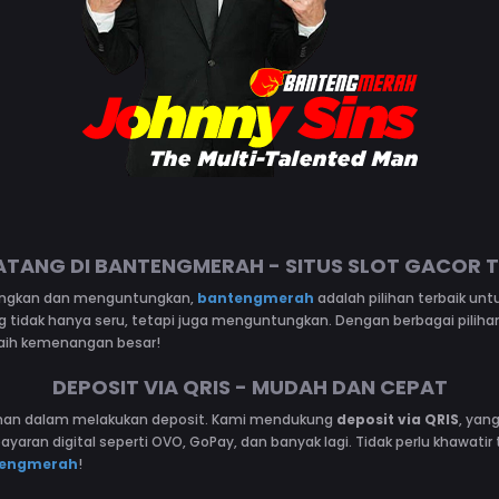
ATANG DI BANTENGMERAH - SITUS SLOT GACOR 
nangkan dan menguntungkan,
bantengmerah
adalah pilihan terbaik unt
ak hanya seru, tetapi juga menguntungkan. Dengan berbagai pilihan 
raih kemenangan besar!
DEPOSIT VIA QRIS - MUDAH DAN CEPAT
han dalam melakukan deposit. Kami mendukung
deposit via QRIS
, yan
an digital seperti OVO, GoPay, dan banyak lagi. Tidak perlu khawatir 
engmerah
!