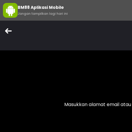
BM88 Aplikasi Mobile
Jangan tampilkan lagi hari ini
Masukkan alamat email atau